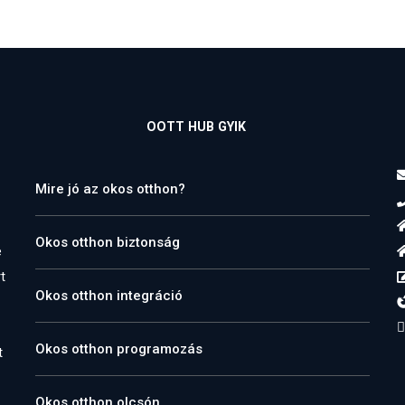
OOTT HUB GYIK
Mire jó az okos otthon?
Okos otthon biztonság
e
t
Okos otthon integráció
Okos otthon programozás
t
Okos otthon olcsón