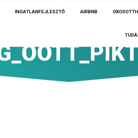
INGATLANFEJLESZTŐ
AIRBNB
OKOSOTTH
TUDÁ
G_OOTT_PIK