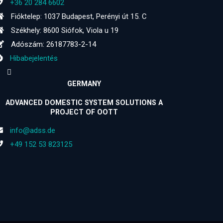
+36 20 284 6602
Fióktelep: 1037 Budapest, Perényi út 15. C
Székhely: 8600 Siófok, Viola u 19
Adószám: 26187783-2-14
Hibabejelentés
GERMANY
ADVANCED DOMESTIC SYSTEM SOLUTIONS A
PROJECT OF OOTT
info@adss.de
+49 152 53 823125