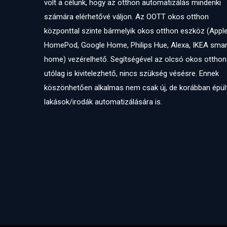
volt a célunk, hogy az otthon automatizálás mindenki
számára elérhetővé váljon. Az OOTT okos otthon
központtal szinte bármelyik okos otthon eszköz (Appl
HomePod, Google Home, Philips Hue, Alexa, IKEA smar
home) vezérelhető. Segítségével az olcsó okos otthon
utólag is kivitelezhető, nincs szükség vésésre. Ennek
köszönhetően alkalmas nem csak új, de korábban épül
lakások/irodák automatizálására is.