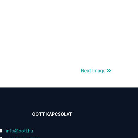
Next Image
OOTT KAPCSOLAT
info@oott.hu