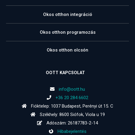
Okos otthon integráció
Okos otthon programozás
Okos otthon olcsón
OOTT KAPCSOLAT
info@oott.hu
+36 20 284 6602
Fióktelep: 1037 Budapest, Perényi út 15. C
Székhely: 8600 Siófok, Viola u 19
Adószám: 26187783-2-14
Hibabejelentés