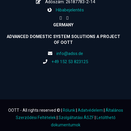
Adószám: 26187783-2-14
Hibabejelentés
GERMANY
ADVANCED DOMESTIC SYSTEM SOLUTIONS A PROJECT
OF OOTT
info@adss.de
+49 152 53 823125
OOTT - All rights reserved © |
Rólunk
|
Adatvédelem
|
Általános
Szerződési Feltételek
|
Szolgáltatási ÁSZF
|
Letölthető
dokumentumok