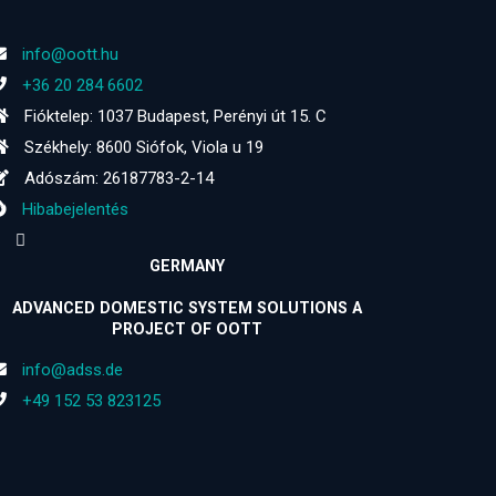
info@oott.hu
+36 20 284 6602
Fióktelep: 1037 Budapest, Perényi út 15. C
Székhely: 8600 Siófok, Viola u 19
Adószám: 26187783-2-14
Hibabejelentés
GERMANY
ADVANCED DOMESTIC SYSTEM SOLUTIONS A
PROJECT OF OOTT
info@adss.de
+49 152 53 823125