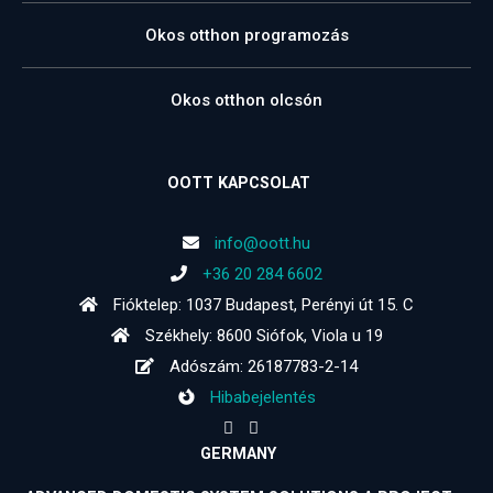
Okos otthon programozás
Okos otthon olcsón
OOTT KAPCSOLAT
info@oott.hu
+36 20 284 6602
Fióktelep: 1037 Budapest, Perényi út 15. C
Székhely: 8600 Siófok, Viola u 19
Adószám: 26187783-2-14
Hibabejelentés
GERMANY