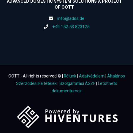
ADVANCED DOMESTIC SYSTEM SOLUTIONS A PROJECT
OF OOTT
info@adss.de
+49 152 53 823125
OOTT - All rights reserved © |
Rólunk
|
Adatvédelem
|
Általános
Szerződési Feltételek
|
Szolgáltatási ÁSZF
|
Letölthető
dokumentumok