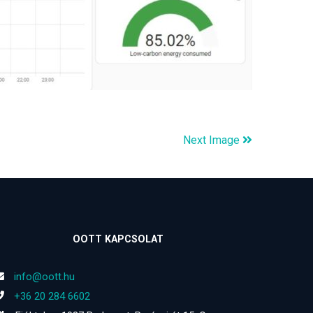
Next Image
OOTT KAPCSOLAT
info@oott.hu
+36 20 284 6602