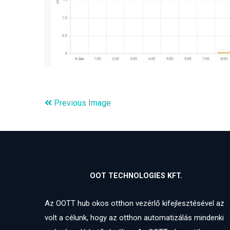
Previous Image
OOT TECHNOLOGIES KFT.
Az OOTT hub okos otthon vezérlő kifejlesztésével az
volt a célunk, hogy az otthon automatizálás mindenki