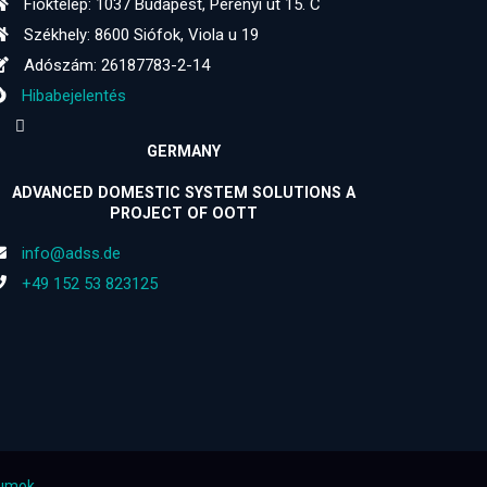
Fióktelep: 1037 Budapest, Perényi út 15. C
Székhely: 8600 Siófok, Viola u 19
Adószám: 26187783-2-14
Hibabejelentés
GERMANY
ADVANCED DOMESTIC SYSTEM SOLUTIONS A
PROJECT OF OOTT
info@adss.de
+49 152 53 823125
tumok