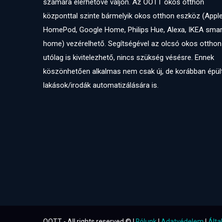
számára elérhetővé váljon. Az OOTT okos otthon
központtal szinte bármelyik okos otthon eszköz (Appl
HomePod, Google Home, Philips Hue, Alexa, IKEA smar
home) vezérelhető. Segítségével az olcsó okos otthon
utólag is kivitelezhető, nincs szükség vésésre. Ennek
köszönhetően alkalmas nem csak új, de korábban épül
lakások/irodák automatizálására is.
OOTT - All rights reserved © |
Rólunk
|
Adatvédelem
|
Álta