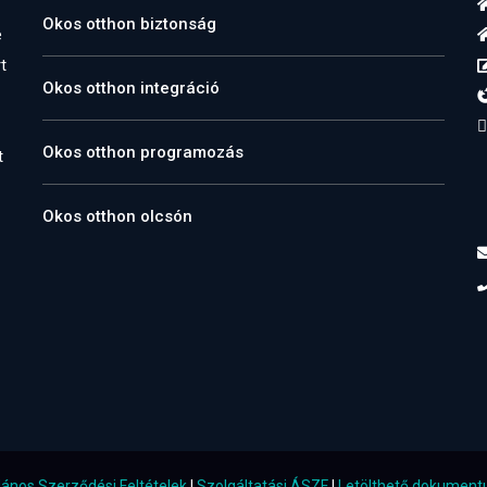
Okos otthon biztonság
e
t
Okos otthon integráció
Okos otthon programozás
t
Okos otthon olcsón
lános Szerződési Feltételek
|
Szolgáltatási ÁSZF
|
Letölthető dokumen