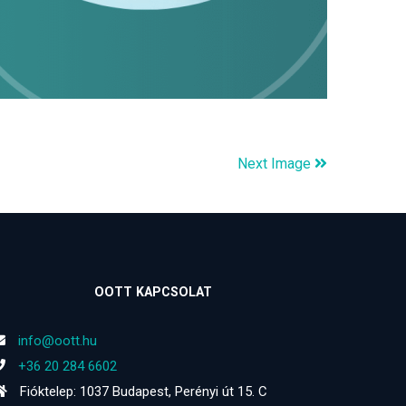
Next Image
OOTT KAPCSOLAT
info@oott.hu
+36 20 284 6602
Fióktelep: 1037 Budapest, Perényi út 15. C