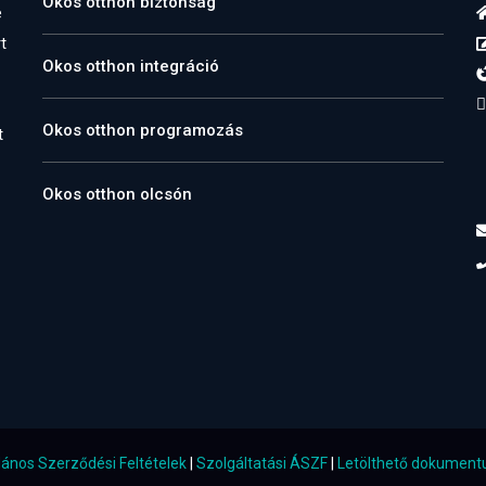
Okos otthon biztonság
e
t
Okos otthon integráció
Okos otthon programozás
t
Okos otthon olcsón
lános Szerződési Feltételek
|
Szolgáltatási ÁSZF
|
Letölthető dokumen