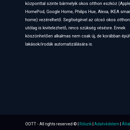
központtal szinte bármelyik okos otthon eszköz (Appl
HomePod, Google Home, Philips Hue, Alexa, IKEA smar
home) vezérelhető. Segítségével az olcsó okos otthon
utólag is kivitelezhető, nincs szükség vésésre. Ennek
köszönhetően alkalmas nem csak új, de korábban épül
lakások/irodák automatizálására is.
OOTT - All rights reserved © |
Rólunk
|
Adatvédelem
|
Álta