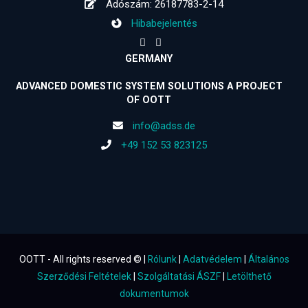
Adószám: 26187783-2-14
Hibabejelentés
GERMANY
ADVANCED DOMESTIC SYSTEM SOLUTIONS A PROJECT
OF OOTT
info@adss.de
+49 152 53 823125
OOTT - All rights reserved © |
Rólunk
|
Adatvédelem
|
Általános
Szerződési Feltételek
|
Szolgáltatási ÁSZF
|
Letölthető
dokumentumok