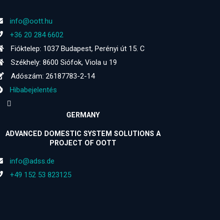
info@oott.hu
+36 20 284 6602
Fióktelep: 1037 Budapest, Perényi út 15. C
Székhely: 8600 Siófok, Viola u 19
Adószám: 26187783-2-14
Hibabejelentés
GERMANY
ADVANCED DOMESTIC SYSTEM SOLUTIONS A
PROJECT OF OOTT
info@adss.de
+49 152 53 823125