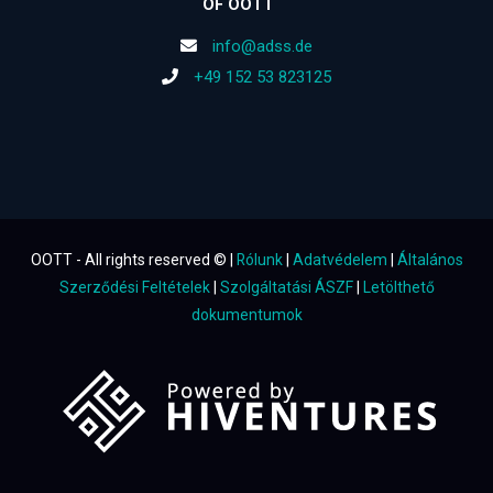
OF OOTT
info@adss.de
+49 152 53 823125
OOTT - All rights reserved © |
Rólunk
|
Adatvédelem
|
Általános
Szerződési Feltételek
|
Szolgáltatási ÁSZF
|
Letölthető
dokumentumok